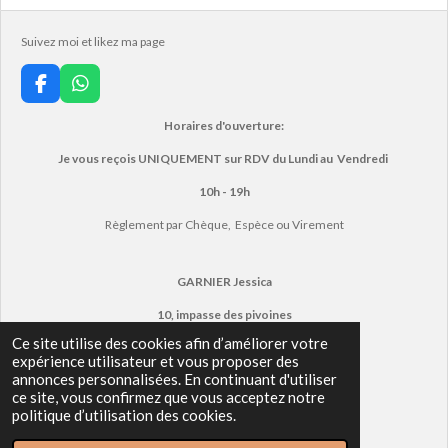
Suivez moi et likez ma page
F
W
a
h
c
a
Horaires d'ouverture:
e
t
Je vous reçois UNIQUEMENT sur RDV du Lundi au Vendredi
b
s
o
A
10h - 19h
o
p
k
p
Règlement
par Chèque, Espèce ou Virement
GARNIER Jessica
10, impasse des pivoines
Ce site utilise des cookies afin d’améliorer votre
16100 COGNAC
expérience utilisateur et vous proposer des
annonces personnalisées. En continuant d'utiliser
Tél:
06.37.09.99.98
ce site, vous confirmez que vous acceptez notre
politique d’utilisation des cookies.
© 2023 - 2026 Lumine'Sens