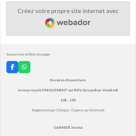
Créez votre propre site internet avec
Webador
Suivez moi et likez ma page
F
W
a
h
c
a
Horaires d'ouverture:
e
t
Je vous reçois UNIQUEMENT sur RDV du Lundi au Vendredi
b
s
o
A
10h - 19h
o
p
k
p
Règlement
par Chèque, Espèce ou Virement
GARNIER Jessica